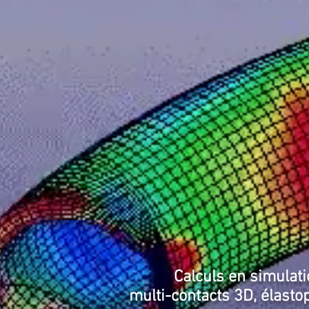
Calculs en simulat
multi-contacts 3D, élast