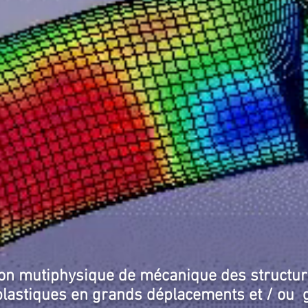
ion mutiphysique de mécanique des structure
oplastiques en grands déplacements et / o